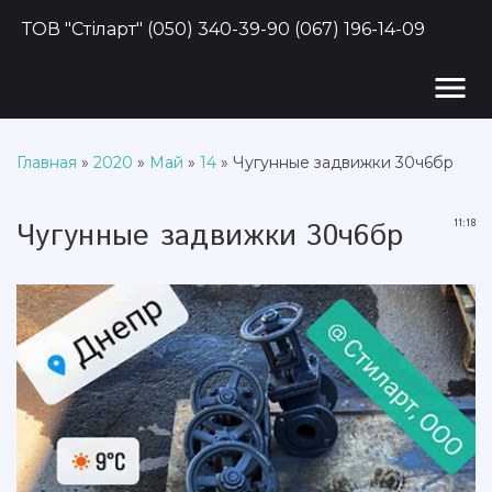
ТОВ "Стіларт" (050) 340-39-90 (067) 196-14-09
menu
Главная
»
2020
»
Май
»
14
» Чугунные задвижки 30ч6бр
Чугунные задвижки 30ч6бр
11:18