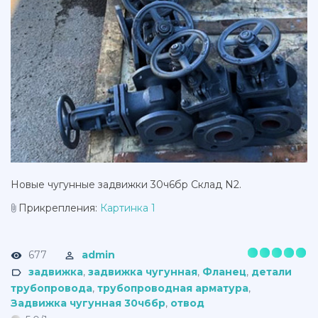
Новые чугунные задвижки 30ч6бр Склад N2.
Прикрепления
:
Картинка 1
677
admin
задвижка
,
задвижка чугунная
,
Фланец
,
детали
трубопровода
,
трубопроводная арматура
,
Задвижка чугунная 30ч6бр
,
отвод